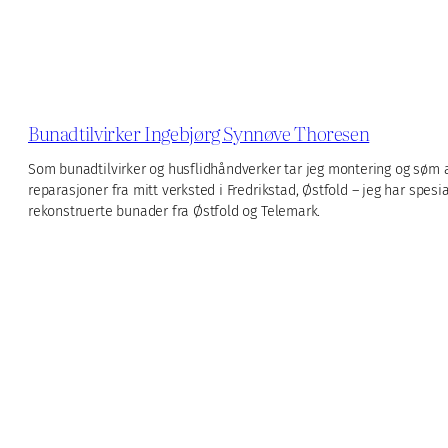
Bunadtilvirker Ingebjørg Synnøve Thoresen
Som bunadtilvirker og husflidhåndverker tar jeg montering og sø
reparasjoner fra mitt verksted i Fredrikstad, Østfold – jeg har spesi
rekonstruerte bunader fra Østfold og Telemark.