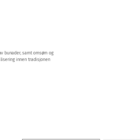
m av bunader, samt omsøm og
alisering innen tradisjonen
Skriv din e-post...