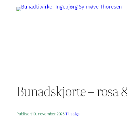
Hopp
til
innhold
Bunadskjorte – rosa 
Publisert
10. november 2025
,
Til salgs