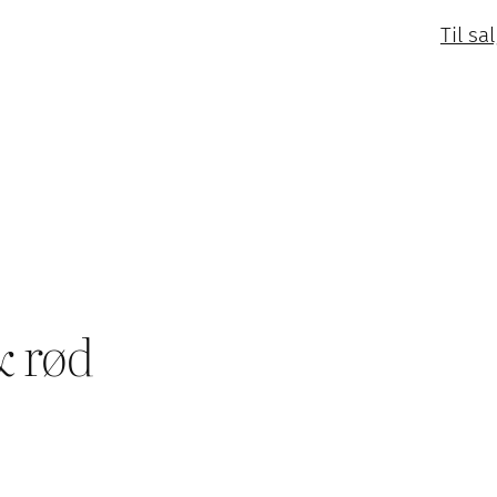
Til sa
& rød