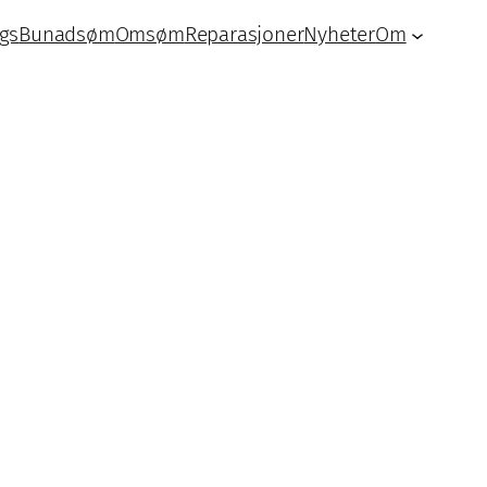
lgs
Bunadsøm
Omsøm
Reparasjoner
Nyheter
Om