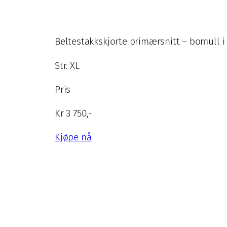
Beltestakkskjorte primærsnitt – bomull 
Str. XL
Pris
Kr 3 750,-
Kjøpe nå