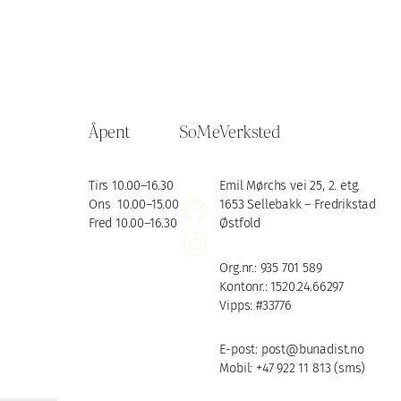
Åpent
SoMe
Verksted
Tirs 10.00–16.30
Emil Mørchs vei 25, 2. etg.
Facebook
Ons 10.00–15.00
1653 Sellebakk – Fredrikstad
Fred 10.00–16.30
Østfold
Instagram
Org.nr.: 935 701 589
Kontonr.: 1520.24.66297
Vipps: #33776
E-post: post@bunadist.no
Mobil: +47 922 11 813 (sms)