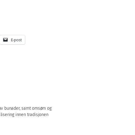
E-post
m av bunader, samt omsøm og
alisering innen tradisjonen