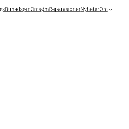
lgs
Bunadsøm
Omsøm
Reparasjoner
Nyheter
Om