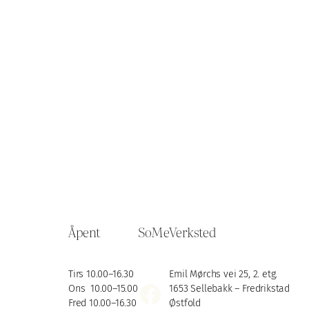
Åpent
SoMe
Verksted
Tirs 10.00–16.30
Emil Mørchs vei 25, 2. etg.
Facebook
Ons 10.00–15.00
1653 Sellebakk – Fredrikstad
Fred 10.00–16.30
Østfold