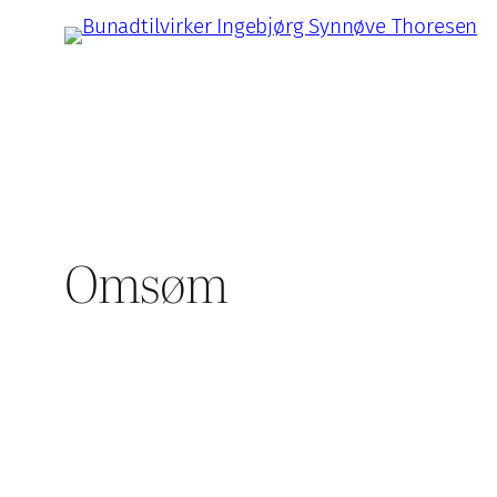
Hopp
til
innhold
Omsøm